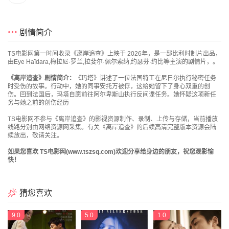
剧情简介
TS电影网第一时间收录《离岸追查》上映于 2026年，是一部比利时制片出品，
由Eye Haïdara,梅拉尼·罗兰,拉斐尔·佩尔索纳,约瑟芬·约比等主演的剧情片，。
《离岸追查》剧情简介：
《玛塔》讲述了一位法国特工在尼日尔执行秘密任务
时受伤的故事。行动中，她的同事安托万被俘，这给她留下了身心双重的创
伤。回到法国后，玛塔自愿前往阿尔卑斯山执行反间谍任务。她怀疑这项新任
务与她之前的创伤经历
TS电影网不参与《离岸追查》的影视资源制作、录制、上传与存储，当前播放
线路分别由网络资源网采集。有关《离岸追查》的后续高清完整版本资源会陆
续放出，敬请关注。
如果您喜欢 TS电影网(www.tszsq.com)欢迎分享给身边的朋友，祝您观影愉
快！
猜您喜欢
9.0
5.0
1.0