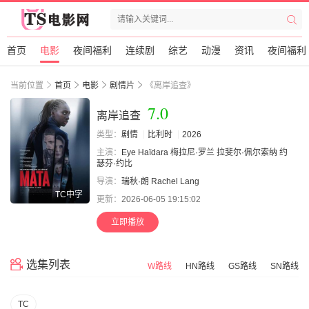
首页
电影
夜间福利
连续剧
综艺
动漫
资讯
夜间福利
当前位置
首页
电影
剧情片
《离岸追查》
7.0
离岸追查
类型：
剧情
比利时
2026
主演：
Eye Haïdara
梅拉尼·罗兰
拉斐尔·佩尔索纳
约
瑟芬·约比
导演：
瑞秋·朗
Rachel
Lang
TC中字
更新：
2026-06-05 19:15:02
立即播放
选集列表
W路线
HN路线
GS路线
SN路线
TC