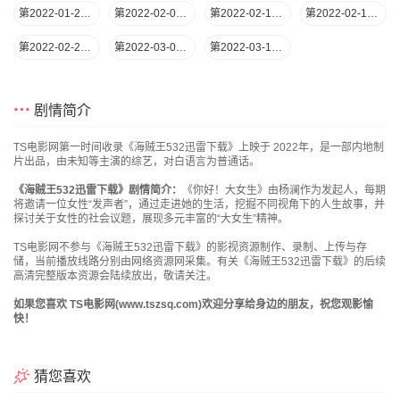
第2022-01-27期
第2022-02-03期
第2022-02-10期
第2022-02-17期
第2022-02-24期
第2022-03-03期
第2022-03-10期
剧情简介
TS电影网第一时间收录《海贼王532迅雷下载》上映于 2022年，是一部内地制
片出品，由未知等主演的综艺，对白语言为普通话。
《海贼王532迅雷下载》剧情简介：
《你好！大女生》由杨澜作为发起人，每期
将邀请一位女性“发声者”，通过走进她的生活，挖掘不同视角下的人生故事，并
探讨关于女性的社会议题，展现多元丰富的“大女生”精神。
TS电影网不参与《海贼王532迅雷下载》的影视资源制作、录制、上传与存
储，当前播放线路分别由网络资源网采集。有关《海贼王532迅雷下载》的后续
高清完整版本资源会陆续放出，敬请关注。
如果您喜欢 TS电影网(www.tszsq.com)欢迎分享给身边的朋友，祝您观影愉
快！
猜您喜欢