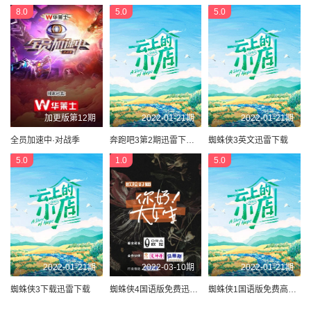
8.0
5.0
5.0
加更版第12期
2022-01-21期
2022-01-21期
全员加速中·对战季
奔跑吧3第2期迅雷下载 迅雷下载
蜘蛛侠3英文迅雷下载
5.0
1.0
5.0
2022-01-21期
2022-03-10期
2022-01-21期
蜘蛛侠3下载迅雷下载
蜘蛛侠4国语版免费迅雷下载 迅雷下载地址
蜘蛛侠1国语版免费高清下载 迅雷下载